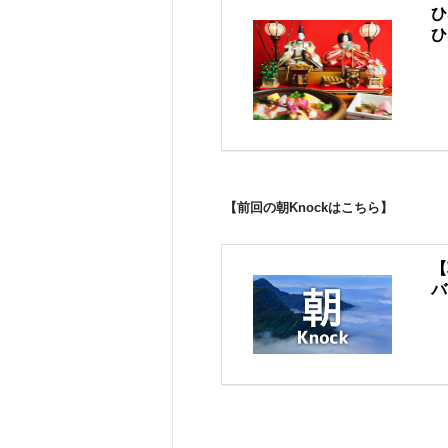
ひ
ひ
【前回の朝Knockはこちら】
【
バ