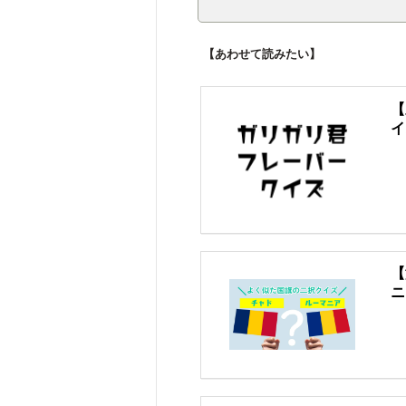
【あわせて読みたい】
【
イ
【
ニ