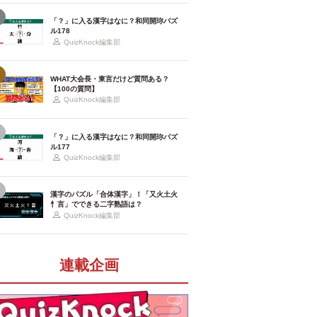
「？」に入る漢字はなに？和同開珎パズ
ル178
QuizKnock編集部
WHAT大会長・東言だけど質問ある？
【100の質問】
QuizKnock編集部
「？」に入る漢字はなに？和同開珎パズ
ル177
QuizKnock編集部
漢字のパズル「合体漢字」！「又火土火
忄言」でできる二字熟語は？
QuizKnock編集部
連載企画