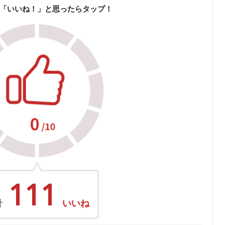
「いいね！」と思ったらタップ！
111
計
いいね