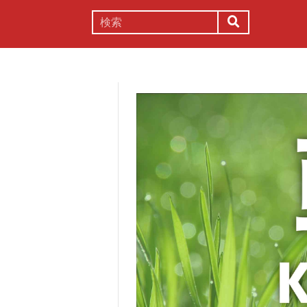
謎解き
コラム
常識
理系