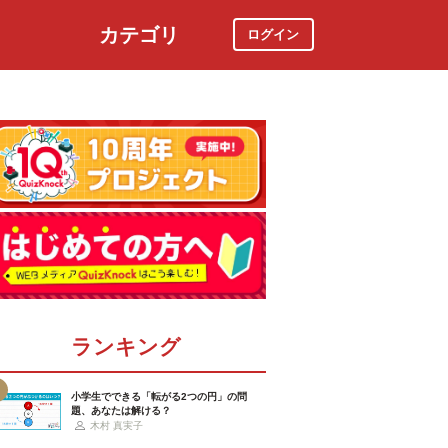
カテゴリ
ログイン
社会
スポーツ
時事ニュース
特集
ランキング
小学生でできる「転がる2つの円」の問
題、あなたは解ける？
木村 真実子