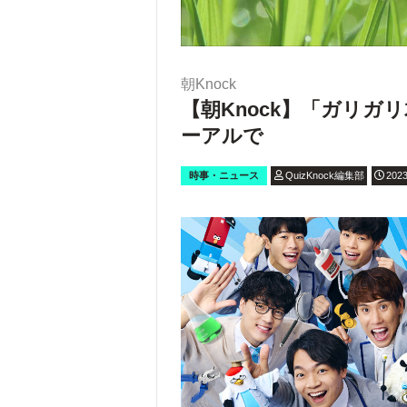
朝Knock
【朝Knock】「ガリガ
ーアルで
時事・ニュース
QuizKnock編集部
2023