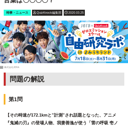
言葉は〇〇〇〇？
時事・ニュース
QuizKnock編集部
2020.03.25
PR
株式会社JERA
問題の解説
第1問
【その時速が172.1kmと”計測”され話題となった、アニメ
『鬼滅の刃』の登場人物、我妻善逸が使う「雷の呼吸 壱ノ