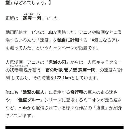
型」はどれでしょう。】
へきれきいっせん
正解は「
霹靂一閃
」でした。
動画配信サービスのHuluが実施した、アニメや映画などに登
場するいろんな「速度」を
独自に計測
する「#気になるアレ
を測ってみた」というキャンペーンが話題です。
人気漫画・アニメの『
鬼滅の刃
』からは、人気キャラクター
あがつま
ぜんいつ
の
我妻
善逸
が使う「
雷の呼吸 壱ノ型 霹靂一閃
」の速度を”計
測”しており、その時速を
172.1km
としています。
他にも『
進撃の巨人
』に登場する
奇行種
の巨人の走る速さ
や、『
怪盗グルー
』シリーズに登場する
ミニオン
が走る速さ
など、Huluから配信されている様々な作品の「速度」が紹介
されています。