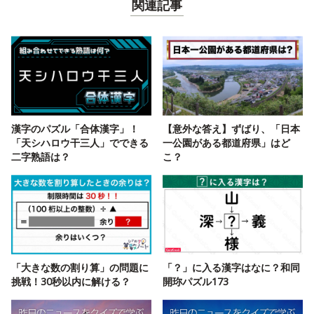
関連記事
漢字のパズル「合体漢字」！
【意外な答え】ずばり、「日本
「天シハロウ干三人」でできる
一公園がある都道府県」はど
二字熟語は？
こ？
「大きな数の割り算」の問題に
「？」に入る漢字はなに？和同
挑戦！30秒以内に解ける？
開珎パズル173