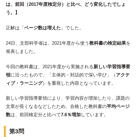
は、前回（2017年度検定分）と比べ、どう変化したでしょ
う。】
正解は「
ページ数は増えた
」でした。
24日、文部科学省は、2021年度から使う
教科書の検定結果
を
発表しました。
今回の教科書は、2021年度から実施される
新しい学習指導要
領
に沿ったもので、「主体的・対話的で深い学び」（
アクテ
ィブ・ラーニング
）を重視した内容となっています。
新しい学習指導要領により、学習内容が増加したり、課題の
文章が長くなるなどしたため、合格した教科書の
平均ページ
数
は、前回検定分と比べて
7.6％増加
しています。
第3問