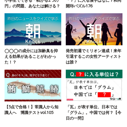
小学生でできる「転がる2つの
「？」に入る漢字はなに？和同
円」の問題、あなたは解ける？
開珎パズル176
◯◯◯の成分には加齢臭を抑
発売初週でミリオン達成！来年
える効果があることがわかっ
引退するこの女性アーティスト
た！？
は誰？
【5点で合格！】常識人から知
「瓦」が表す単位、日本では
識人へ 博識テストvol.105
「グラム」。中国では何？【今
日の一問】