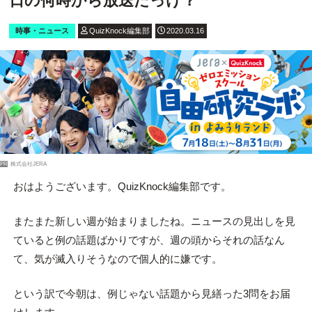
日の何時から放送だっけ？
時事・ニュース
QuizKnock編集部
2020.03.16
PR
株式会社JERA
おはようございます。QuizKnock編集部です。
またまた新しい週が始まりましたね。ニュースの見出しを見
ていると例の話題ばかりですが、週の頭からそれの話なん
て、気が滅入りそうなので個人的に嫌です。
という訳で今朝は、例じゃない話題から見繕った3問をお届