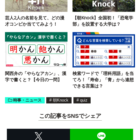
芸人2人の名前を見て、どの漫
【朝Knock】全国初！「恐竜学
才コンビか当ててみよう！
部」を設置する大学は？
関西弁の「やらなアカン」、漢
検索ワードで「理科用語」を当
字で書くと？【今日の一問】
てろ！「寿命」「青」から連想
できる言葉は？
時事・ニュース
#
朝Knock
#
quiz
この記事をSNSでシェア