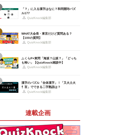
「？」に入る漢字はなに？和同開珎パズ
ル177
QuizKnock編集部
WHAT大会長・東言だけど質問ある？
【100の質問】
QuizKnock編集部
ふくらP×東問「海派？山派？」「どっち
も怖い」【QuizKnock雑談中】
QuizKnock編集部
漢字のパズル「合体漢字」！「又火土火
忄言」でできる二字熟語は？
QuizKnock編集部
連載企画