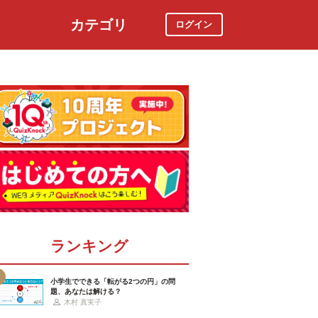
カテゴリ
ログイン
社会
スポーツ
時事ニュース
特集
ランキング
小学生でできる「転がる2つの円」の問
題、あなたは解ける？
木村 真実子