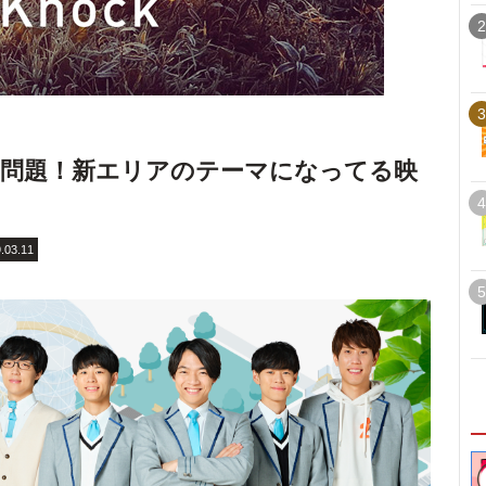
2
3
識問題！新エリアのテーマになってる映
4
.03.11
5