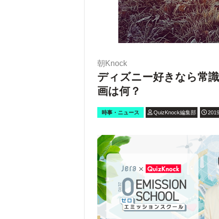
朝Knock
ディズニー好きなら常
画は何？
時事・ニュース
QuizKnock編集部
2019