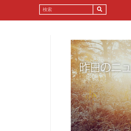
謎解き
コラム
常識
理系