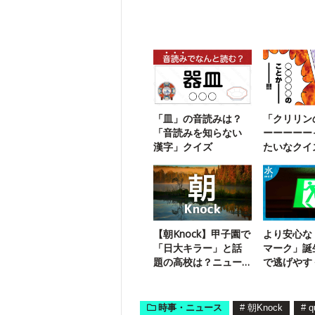
「皿」の音読みは？
「クリリン
「音読みを知らない
ーーーーー
漢字」クイズ
たいなクイ
【朝Knock】甲子園で
より安心な
「日大キラー」と話
マーク」誕
題の高校は？ニュー
で逃げやす
スクイズ3問
機能とは？
時事・ニュース
#
朝Knock
#
q