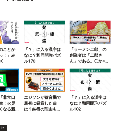
のことか
「？」に入る漢字は
「ラーメン二郎」の
っ！」み
なに？和同開珎パズ
創業者は「二郎さ
ズ
ル170
ん」である。〇か×
か？
「非常口
エジソンが蓄音機で
「？」に入る漢字は
生！火災
最初に録音した曲
なに？和同開珎パズ
くなる新
は？納得の理由も
ル102
【今日の一問】
uiz