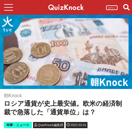
ログイン
朝Knock
ロシア通貨が史上最安値。欧米の経済制
裁で急落した「通貨単位」は？
時事・ニュース
QuizKnock編集部
2022.03.01