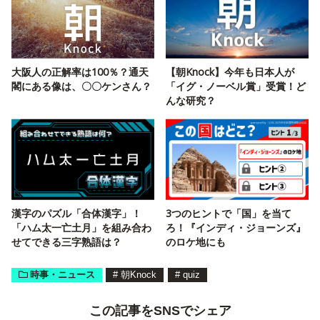
大阪人の正解率は100％？通天
【朝Knock】今年も日本人が
閣にある像は、〇〇ケンさん？
「イグ・ノーベル賞」受賞！ど
んな研究？
漢字のパズル「合体漢字」！
3つのヒントで「国」を当て
「ハム太一亡土月」を組み合わ
ろ！『インディ・ジョーンズ』
せてできる三字熟語は？
のロケ地にも
時事・ニュース
#
朝Knock
#
quiz
この記事をSNSでシェア