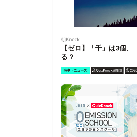
朝Knock
【ゼロ】「千」は3個、
る？
時事・ニュース
QuizKnock編集部
2020