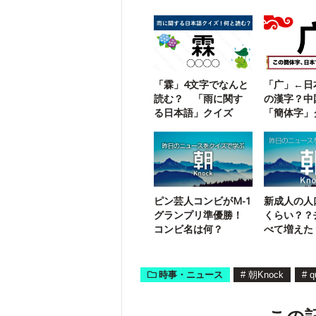
「霖」4文字でなんと
「广」←日
読む？ 「雨に関す
の漢字？中
る日本語」クイズ
「簡体字」
ピン芸人コンビがM-1
新成人の人
グランプリ準優勝！
くらい？？
コンビ名は何？
べて増えた
た？
時事・ニュース
#
朝Knock
#
q