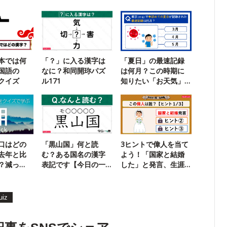
本では何
「？」に入る漢字は
「夏日」の最速記録
国語の
なに？和同開珎パズ
は何月？この時期に
クイズ
ル171
知りたい「お天気」
クイズ
口はどの
「黒山国」何と読
3ヒントで偉人を当て
去年と比
む？ある国名の漢字
よう！「国家と結婚
？減っ
表記です【今日の一
した」と発言、生涯
問】
独身でした
uiz