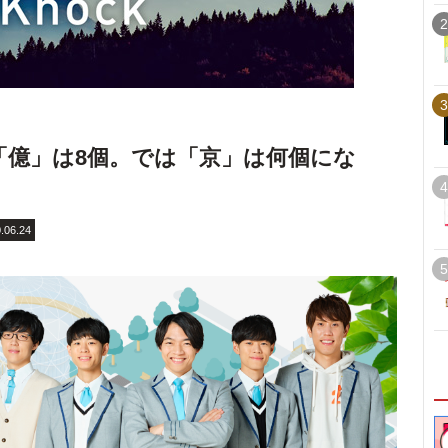
2
3
「億」は8個。では「京」は何個にな
4
.06.24
5