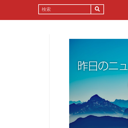
謎解き
コラム
常識
理系