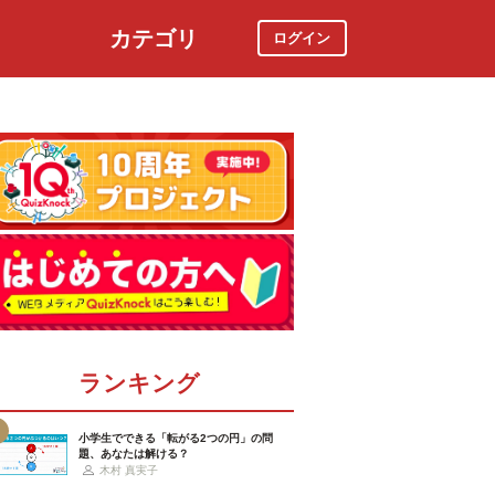
カテゴリ
ログイン
社会
スポーツ
時事ニュース
特集
ランキング
小学生でできる「転がる2つの円」の問
題、あなたは解ける？
木村 真実子