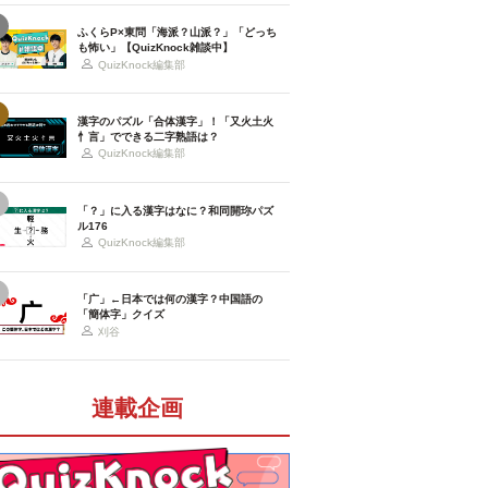
ふくらP×東問「海派？山派？」「どっち
も怖い」【QuizKnock雑談中】
QuizKnock編集部
漢字のパズル「合体漢字」！「又火土火
忄言」でできる二字熟語は？
QuizKnock編集部
「？」に入る漢字はなに？和同開珎パズ
ル176
QuizKnock編集部
「广」←日本では何の漢字？中国語の
「簡体字」クイズ
刈谷
連載企画