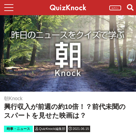
ログイン
朝Knock
興行収入が前週の約10倍！？前代未聞の
スパートを見せた映画は？
時事・ニュース
QuizKnock編集部
2021.06.15