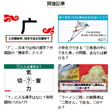
関連記事
「广」←日本では何の漢字？中
小学生でできる「三角形の中に
国語の「簡体字」クイズ
できた角」の問題、あなたは解
ける？
「？」に入る漢字はなに？和同
「ラーメン二郎」の創業者は
開珎パズル171
「二郎さん」である。〇か×
か？