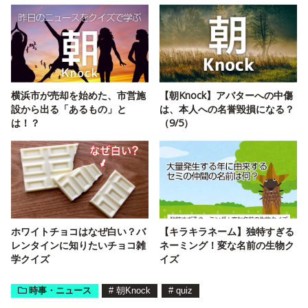
横浜市が売却を始めた、市営施
【朝Knock】アバターへの中傷
設から出る「あるもの」と
は、本人への名誉毀損になる？
は！？
（9/5）
ホワイトチョコはなぜ白い？バ
【キラキラネーム】独特すぎる
レンタインに知りたいチョコ雑
ネーミング！変な名前の生物ク
学クイズ
イズ
時事・ニュース
#
朝Knock
#
quiz