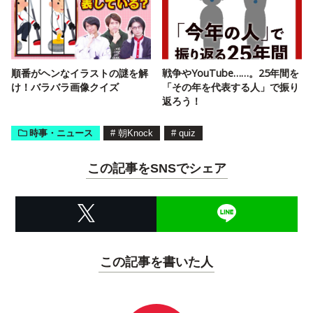
順番がヘンなイラストの謎を解
戦争やYouTube……。25年間を
け！バラバラ画像クイズ
「その年を代表する人」で振り
返ろう！
時事・ニュース
#
朝Knock
#
quiz
この記事をSNSでシェア
この記事を書いた人