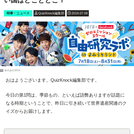
い国はどことどこ？
時事・ニュース
QuizKnock編集部
2019.07.09
PR
株式会社JERA
おはようございます。QuizKnock編集部です。
今日の第1問は、季節もの、といえば語弊ありますが話題に
なる時期ということで、昨日に引き続いて世界遺産関連のク
イズからお届けします。