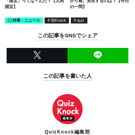
「国宝」ってな～んだ？【人間
かり島。実在するのは？【今日
国宝】
の一問】
時事・ニュース
#
朝Knock
#
quiz
この記事をSNSでシェア
この記事を書いた人
QuizKnock編集部