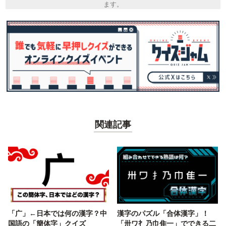
ます。
関連記事
「广」←日本では何の漢字？中
漢字のパズル「合体漢字」！
国語の「簡体字」クイズ
「卅ワ扌乃巾隹一」でできる二