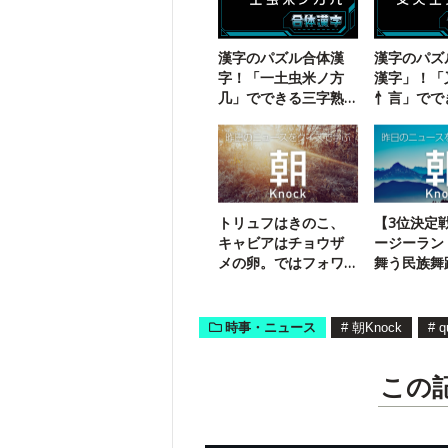
漢字のパズル合体漢
漢字のパズ
字！「一土虫米ノ方
漢字」！「
几」でできる三字熟
忄言」でで
語は？
熟語は？
トリュフはきのこ、
【3位決定
キャビアはチョウザ
ージーラン
メの卵。ではフォワ
舞う民族舞
グラは？
【金曜日】
時事・ニュース
#
朝Knock
#
q
この