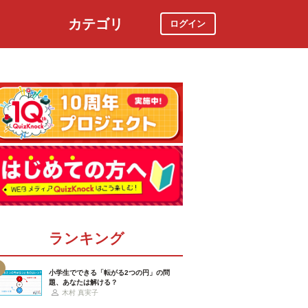
カテゴリ
ログイン
社会
スポーツ
時事ニュース
特集
ランキング
小学生でできる「転がる2つの円」の問
題、あなたは解ける？
木村 真実子