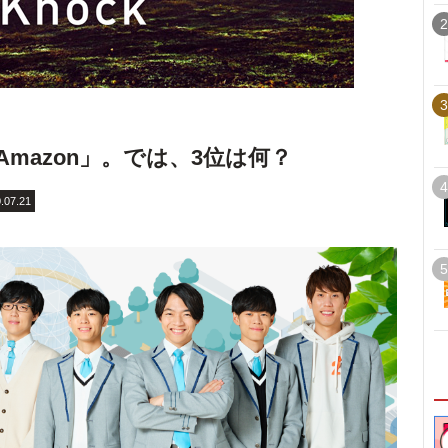
2
3
「Amazon」。では、3位は何？
4
.07.21
5