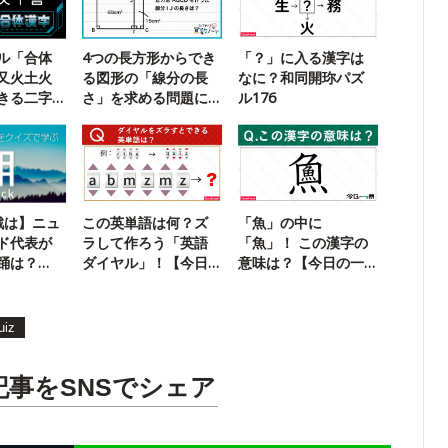
ル「合体
4つの長方形からでき
「？」に入る漢字は
又火土火
る図形の「線分の長
なに？和同開珎パズ
きる二字
さ」を求める問題に
ル176
チャレンジ！
戦は】ニュ
この英単語は何？ズ
「魚」の中に
ド代表が
ラして作ろう「英語
「魚」！ この漢字の
踊は？
ダイヤル」！【今日
意味は？【今日の一
の一問】
問】
uiz
記事をSNSでシェア