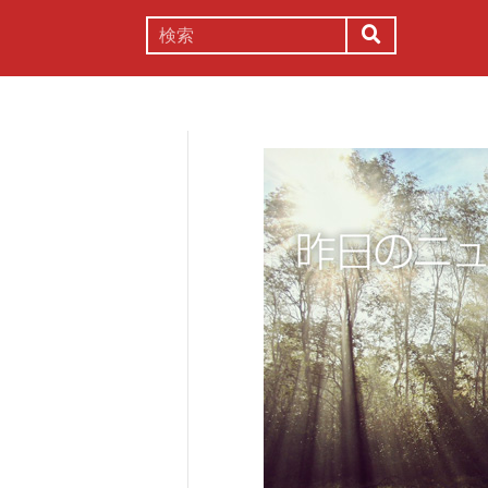
謎解き
コラム
常識
理系