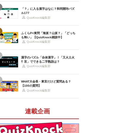
「？」に入る漢字はなに？和同開珎パズ
ル177
QuizKnock編集部
ふくらP×東問「海派？山派？」「どっち
も怖い」【QuizKnock雑談中】
QuizKnock編集部
漢字のパズル「合体漢字」！「又火土火
忄言」でできる二字熟語は？
QuizKnock編集部
WHAT大会長・東言だけど質問ある？
【100の質問】
QuizKnock編集部
連載企画