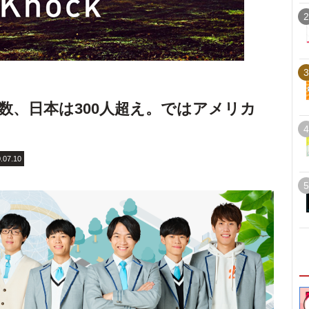
2
3
数、日本は300人超え。ではアメリカ
4
.07.10
5