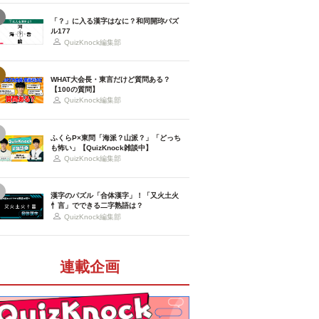
「？」に入る漢字はなに？和同開珎パズ
ル177
QuizKnock編集部
WHAT大会長・東言だけど質問ある？
【100の質問】
QuizKnock編集部
ふくらP×東問「海派？山派？」「どっち
も怖い」【QuizKnock雑談中】
QuizKnock編集部
漢字のパズル「合体漢字」！「又火土火
忄言」でできる二字熟語は？
QuizKnock編集部
連載企画