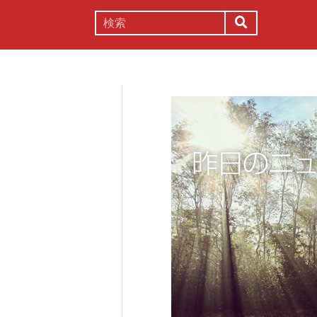
謎解き
コラム
常識
理系