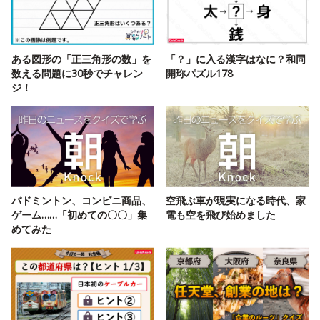
ある図形の「正三角形の数」を
「？」に入る漢字はなに？和同
数える問題に30秒でチャレン
開珎パズル178
ジ！
バドミントン、コンビニ商品、
空飛ぶ車が現実になる時代、家
ゲーム……「初めての〇〇」集
電も空を飛び始めました
めてみた