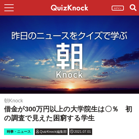
ログイン
朝Knock
借金が300万円以上の大学院生は〇％ 初
の調査で見えた困窮する学生
時事・ニュース
QuizKnock編集部
2021.07.01