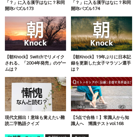
「？」に入る漢字はなに？和同
「？」に入る漢字はなに？和同
開珎パズル173
開珎パズル174
【朝Knock】Switchでリメイク
【朝Knock】19年ぶりに日本記
される、「2004年発売」のゲー
録を更新した女子マラソン選手
ムは？
は？
現代文頻出！意味も覚えたい難
【5点で合格！】常識人から知
読二字熟語クイズ
識人へ 博識テストvol.168