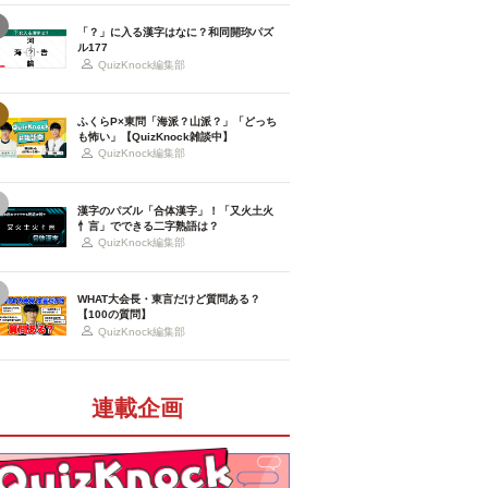
「？」に入る漢字はなに？和同開珎パズ
ル177
QuizKnock編集部
ふくらP×東問「海派？山派？」「どっち
も怖い」【QuizKnock雑談中】
QuizKnock編集部
漢字のパズル「合体漢字」！「又火土火
忄言」でできる二字熟語は？
QuizKnock編集部
WHAT大会長・東言だけど質問ある？
【100の質問】
QuizKnock編集部
連載企画