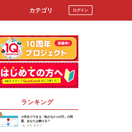
カテゴリ
ログイン
社会
スポーツ
時事ニュース
特集
ランキング
小学生でできる「転がる2つの円」の問
題、あなたは解ける？
木村 真実子