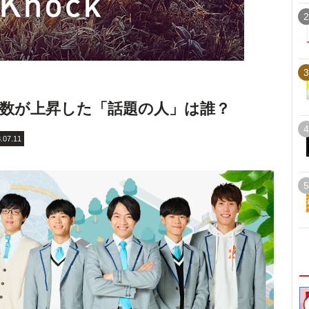
2
3
検索数が上昇した「話題の人」は誰？
4
.07.11
5