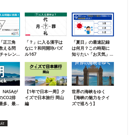
「正三角
「？」に入る漢字は
「夏日」の最速記録
数える問
なに？和同開珎パズ
は何月？この時期に
でチャレン
ル167
知りたい「お天気」
クイズ
】NASAが
【1年で日本一周】ク
世界の海峡をゆく
のCO2排
イズで日本旅行 岡山
【海峡の魅力をクイ
最多、最
編
ズで巡ろう】
？
uiz