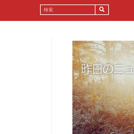
謎解き
コラム
常識
理系