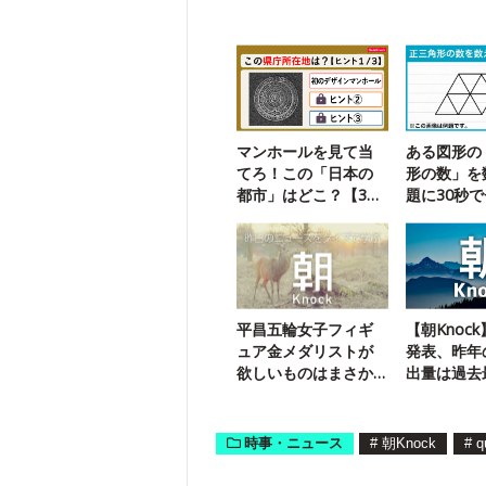
マンホールを見て当
ある図形の
てろ！この「日本の
形の数」を
都市」はどこ？【3ヒ
題に30秒
ントクイズ】
ジ！
平昌五輪女子フィギ
【朝Knock
ュア金メダリストが
発表、昨年
欲しいものはまさか
出量は過去
の…？
少のどっち
時事・ニュース
#
朝Knock
#
q