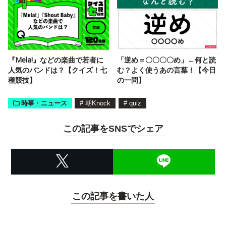
『Mela!』などの楽曲で若者に
「逆め＝〇〇〇〇め」←何と読
人気のバンドは？【クイズ！七
む？よく使うあの言葉！【今日
種競技】
の一問】
時事・ニュース
#
朝Knock
#
quiz
この記事をSNSでシェア
この記事を書いた人