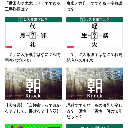
「世田卯ク木木灬サ」でできる
虫米ノ方几」でできる三字熟語
三字熟語は？
は？
「？」に入る漢字はなに？和同
「？」に入る漢字はなに？和同
開珎パズル167
開珎パズル176
【大分県】「臼杵市」って読め
理科で学んだ、あの法則が変わ
る？そして、書ける？【う♡】
る？「優性」「劣性」何の法則
だっけ？