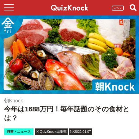
ログイン
朝Knock
今年は1688万円！毎年話題のその食材と
は？
時事・ニュース
QuizKnock編集部
2022.01.07