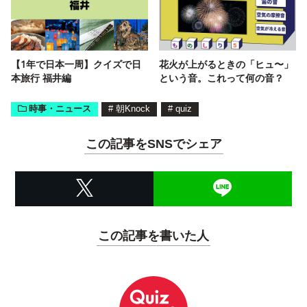
【1年で日本一周】クイズで日
花火が上がるときの「ヒュ〜」
本旅行 福井編
という音。これって何の音？
時事・ニュース
#
朝Knock
#
quiz
この記事をSNSでシェア
この記事を書いた人