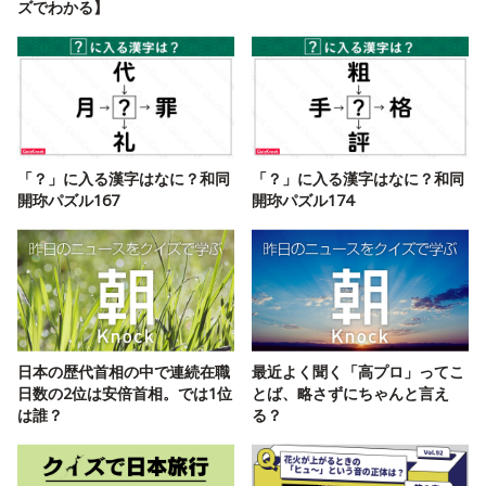
ズでわかる】
「？」に入る漢字はなに？和同
「？」に入る漢字はなに？和同
開珎パズル167
開珎パズル174
日本の歴代首相の中で連続在職
最近よく聞く「高プロ」ってこ
日数の2位は安倍首相。では1位
とば、略さずにちゃんと言え
は誰？
る？