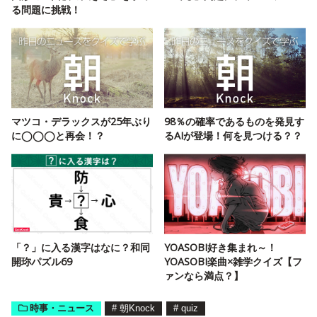
る問題に挑戦！
マツコ・デラックスが25年ぶり
98％の確率であるものを発見す
に◯◯◯と再会！？
るAIが登場！何を見つける？？
「？」に入る漢字はなに？和同
YOASOBI好き集まれ～！
開珎パズル69
YOASOBI楽曲×雑学クイズ【フ
ァンなら満点？】
時事・ニュース
#
朝Knock
#
quiz