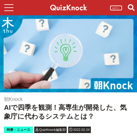
ログイン
朝Knock
AIで四季を観測！高専生が開発した、気
象庁に代わるシステムとは？
時事・ニュース
QuizKnock編集部
2022.02.24