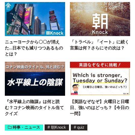
ニューヨークから〇〇が消え
「トラベル」「イート」に続く
た…日本でも減りつつあるもの
言葉は何？さらにその次は？
とは？
『水平線上の陰謀』は何と読
【英語なぞなぞ】火曜日と日曜
む？コナン映画のタイトル当て
日、強いのはどっち？【今日の
クイズ
一問】
時事・ニュース
#
朝Knock
#
quiz