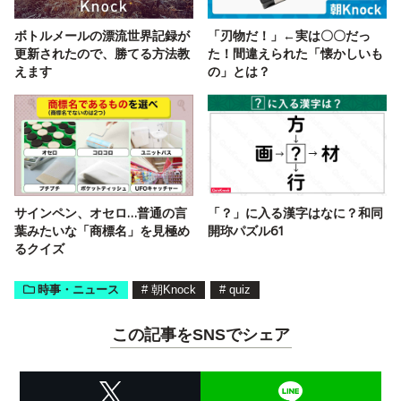
ボトルメールの漂流世界記録が
「刃物だ！」←実は〇〇だっ
更新されたので、勝てる方法教
た！間違えられた「懐かしいも
えます
の」とは？
サインペン、オセロ…普通の言
「？」に入る漢字はなに？和同
葉みたいな「商標名」を見極め
開珎パズル61
るクイズ
時事・ニュース
#
朝Knock
#
quiz
この記事をSNSでシェア