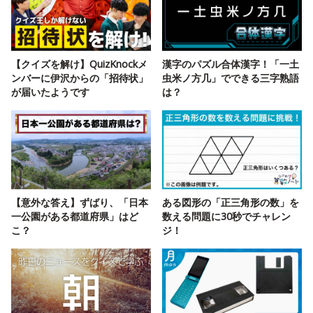
【クイズを解け】QuizKnockメ
漢字のパズル合体漢字！「一土
ンバーに伊沢からの「招待状」
虫米ノ方几」でできる三字熟語
が届いたようです
は？
【意外な答え】ずばり、「日本
ある図形の「正三角形の数」を
一公園がある都道府県」はど
数える問題に30秒でチャレン
こ？
ジ！