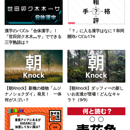
漢字のパズル「合体漢字」！
「？」に入る漢字はなに？和同
「世田卯ク木木灬サ」でできる
開珎パズル174
三字熟語は？
【朝Knock】新種の植物「ムジ
【朝Knock】ダッフィーの新し
ナノショクダイ」発見！ 一体
いお友達が登場！どんなキャ
何がスゴい？
ラ？（9/9）