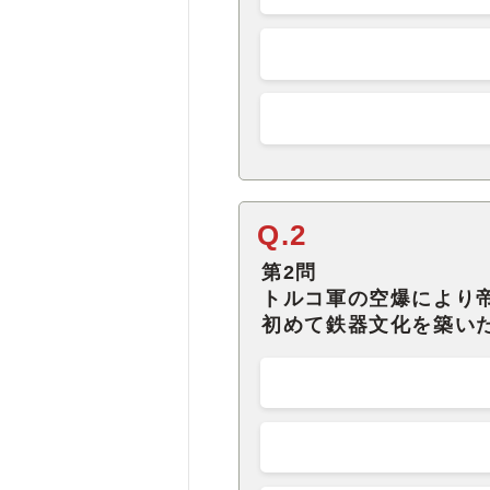
Q.2
第2問
トルコ軍の空爆により
初めて鉄器文化を築い