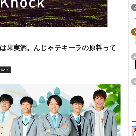
2
3
は果実酒。んじゃテキーラの原料って
4
.02.02
5