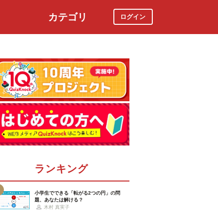
カテゴリ
ログイン
社会
スポーツ
時事ニュース
特集
ランキング
小学生でできる「転がる2つの円」の問
題、あなたは解ける？
木村 真実子