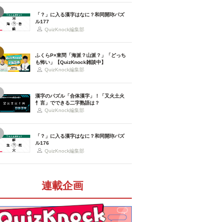
「？」に入る漢字はなに？和同開珎パズ
ル177
QuizKnock編集部
ふくらP×東問「海派？山派？」「どっち
も怖い」【QuizKnock雑談中】
QuizKnock編集部
漢字のパズル「合体漢字」！「又火土火
忄言」でできる二字熟語は？
QuizKnock編集部
「？」に入る漢字はなに？和同開珎パズ
ル176
QuizKnock編集部
連載企画