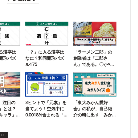
る漢字は
「？」に入る漢字は
「ラーメン二郎」の
開珎パズ
なに？和同開珎パズ
創業者は「二郎さ
ル175
ん」である。〇か×
か？
k】注目の
3ヒントで「元素」を
「東大みかん愛好
」とは？
当てよう！空気中に
会」の私が、自己紹
キャラ」
0.0018%含まれる「レ
介の時に出す「みか
す
アキャラ」です
んクイズ」
uiz