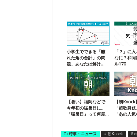
小学生でできる「離
「？」に入
れた角の合計」の問
なに？和同
題、あなたは解け
ル170
る？
【暑い】福岡などで
【朝Knoc
今年初の猛暑日に。
「超歌舞伎
「猛暑日」って何度
「あの人気
以上？
が登場しま
時事・ニュース
#
朝Knock
#
q