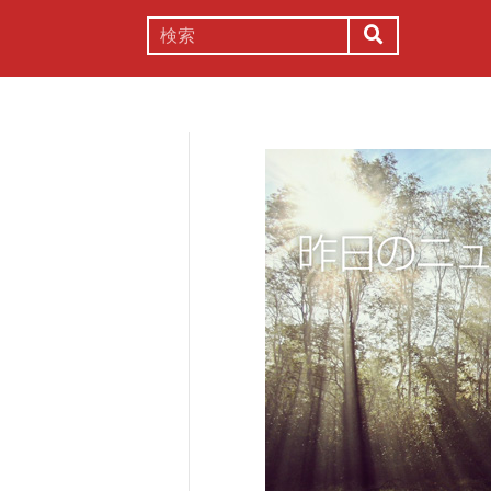
謎解き
コラム
常識
理系