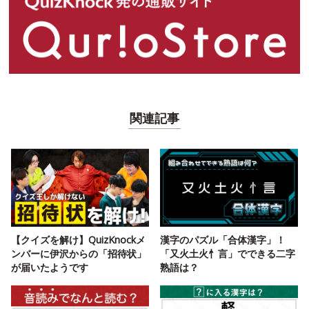
関連記事
【クイズを解け】QuizKnockメ
漢字のパズル「合体漢字」！
ンバーに伊沢からの「招待状」
「又火土火忄言」でできる二字
が届いたようです
熟語は？