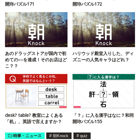
開珎パズル171
開珎パズル172
あのドラッグストアが国内で初
ハリウッド殿堂入りした、ディ
めての○○を達成！そのお店はど
ズニーの人気キャラはどれ？
こ？？
desk? table? 教室によくある
「？」に入る漢字はなに？和同
「机」、英語で言えますか？
開珎パズル155
時事・ニュース
#
朝Knock
#
quiz