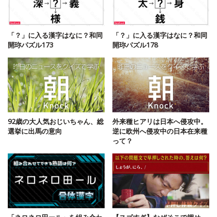
「？」に入る漢字はなに？和同
「？」に入る漢字はなに？和同
開珎パズル173
開珎パズル178
92歳の大人気おじいちゃん、総
外来種ヒアリは日本へ侵攻中。
選挙に出馬の意向
逆に欧州へ侵攻中の日本在来種
って？