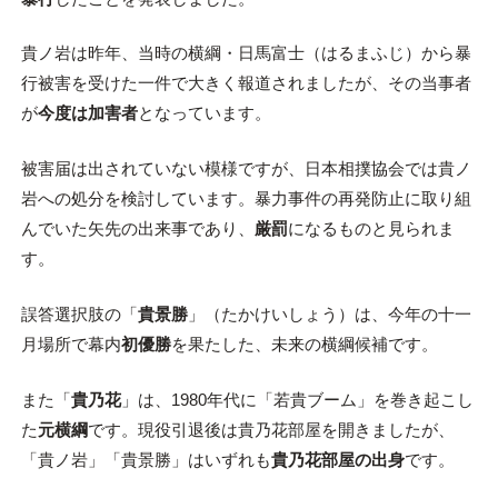
貴ノ岩は昨年、当時の横綱・日馬富士（はるまふじ）から暴
行被害を受けた一件で大きく報道されましたが、その当事者
が
今度は加害者
となっています。
被害届は出されていない模様ですが、日本相撲協会では貴ノ
岩への処分を検討しています。暴力事件の再発防止に取り組
んでいた矢先の出来事であり、
厳罰
になるものと見られま
す。
誤答選択肢の「
貴景勝
」（たかけいしょう）は、今年の十一
月場所で幕内
初優勝
を果たした、未来の横綱候補です。
また「
貴乃花
」は、1980年代に「若貴ブーム」を巻き起こし
た
元横綱
です。現役引退後は貴乃花部屋を開きましたが、
「貴ノ岩」「貴景勝」はいずれも
貴乃花部屋の出身
です。