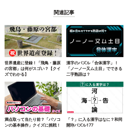
関連記事
世界遺産に登録！「飛鳥・藤原
漢字のパズル「合体漢字」！
の宮都」は何がスゴい？【クイ
「ノ一ノ一又ム土目」でできる
ズでわかる】
二字熟語は？
満点取って当たり前？「パソコ
「？」に入る漢字はなに？和同
ンの基本操作」クイズに挑戦！
開珎パズル177