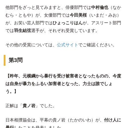
他部門をざっと見てみますと、俳優部門では
中村倫也
（なか
むら・ともや）が、女優部門では
今田美桜
（いまだ・みお）
が、お笑い芸人部門では
ひょっこりはん
が、アスリート部門
では
羽生結弦
選手が、それぞれ受賞しています。
その他の受賞については、
公式サイト
でご確認ください。
第3問
【昨年、元横綱から暴行を受け被害者となったものの、今度
は自身が暴力をふるい加害者となった、力士は誰でしょ
う。】
正解は「
貴ノ岩
」でした。
日本相撲協会は、平幕の貴ノ岩（たかのいわ）が、
付け人に
暴行
したことを発表しました。