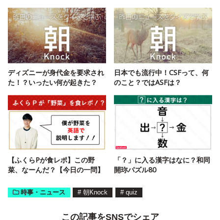
ディズニーが身代金を要求され
日本でも流行中！CSFって、何
た！？いったい何が起きた？
のこと？ではASFは？
【ふくらPが食レポ】この野
「？」に入る漢字はなに？和同
菜、なーんだ？【今日の一問】
開珎パズル80
時事・ニュース
#
朝Knock
#
quiz
この記事をSNSでシェア