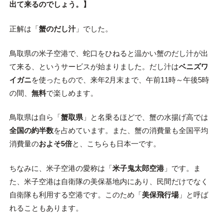
出て来るのでしょう。】
正解は「
蟹のだし汁
」でした。
鳥取県の米子空港で、蛇口をひねると温かい蟹のだし汁が出
て来る、というサービスが始まりました。だし汁は
ベニズワ
イガニ
を使ったもので、来年2月末まで、午前11時～午後5時
の間、
無料
で楽しめます。
鳥取県は自ら「
蟹取県
」と名乗るほどで、蟹の水揚げ高では
全国の約半数
を占めています。また、蟹の消費量も全国平均
消費量の
およそ5倍
と、こちらも日本一です。
ちなみに、米子空港の愛称は「
米子鬼太郎空港
」です。ま
た、米子空港は自衛隊の美保基地内にあり、民間だけでなく
自衛隊も利用する空港です。このため「
美保飛行場
」と呼ば
れることもあります。