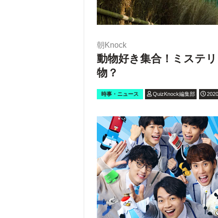
朝Knock
動物好き集合！ミステ
物？
時事・ニュース
QuizKnock編集部
2020