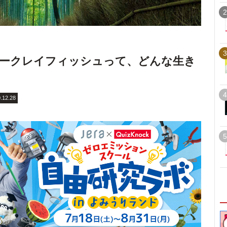
2
3
リークレイフィッシュって、どんな生き
4
.12.28
5