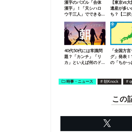
漢字のパズル「合体
【東京vs
漢字」！「天シハロ
遺産が多い
ウ干三人」でできる
ち？【二択
二字熟語は？
40代50代には常識問
「全国方言
題？「カンチ」「リ
グ」発表！
カ」といえば何のド
の「ちかっ
ラマ？
な意味？
時事・ニュース
#
朝Knock
#
q
この