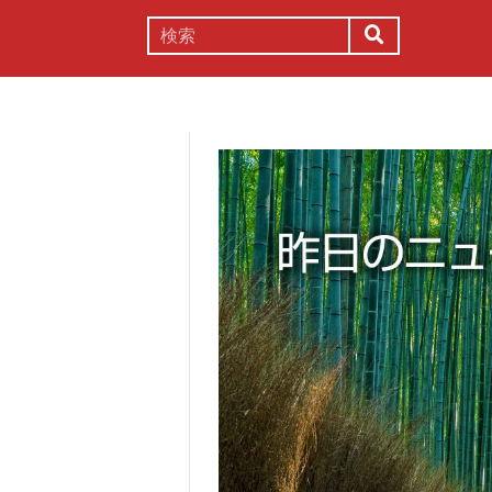
謎解き
コラム
常識
理系