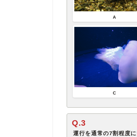
A
C
Q.3
運行を通常の7割程度