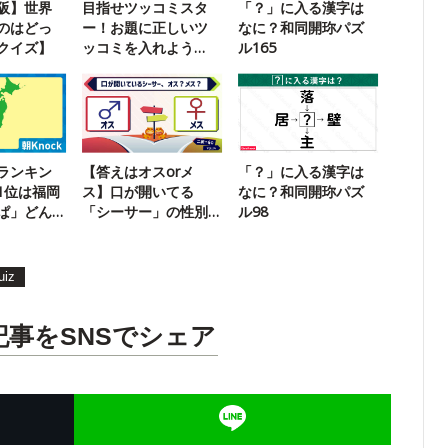
大阪】世界
目指せツッコミスタ
「？」に入る漢字は
のはどっ
ー！お題に正しいツ
なに？和同開珎パズ
クイズ】
ッコミを入れよう
ル165
【超インテリ版】
ランキン
【答えはオスorメ
「？」に入る漢字は
1位は福岡
ス】口が開いてる
なに？和同開珎パズ
ぱ」どん
「シーサー」の性別
ル98
はどっち？
uiz
記事をSNSでシェア