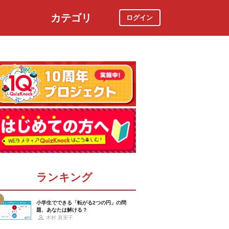
カテゴリ
ログイン
社会
スポーツ
時事ニュース
特集
ランキング
小学生でできる「転がる2つの円」の問
題、あなたは解ける？
木村 真実子