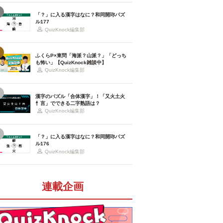
「？」に入る漢字はなに？和同開珎パズ
ル177
QuizKnock編集部
ふくらP×東問「海派？山派？」「どっち
も怖い」【QuizKnock雑談中】
QuizKnock編集部
漢字のパズル「合体漢字」！「又火土火
忄言」でできる二字熟語は？
QuizKnock編集部
「？」に入る漢字はなに？和同開珎パズ
ル176
QuizKnock編集部
連載企画