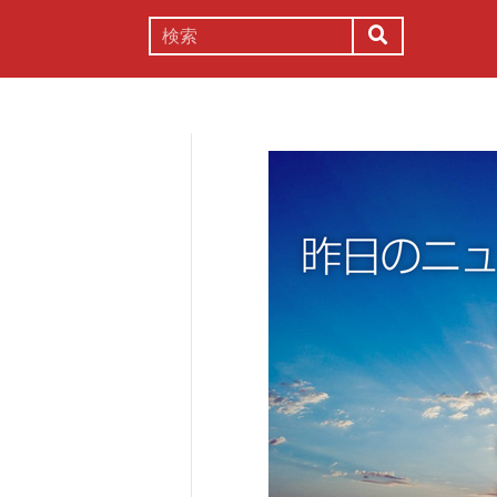
謎解き
コラム
常識
理系