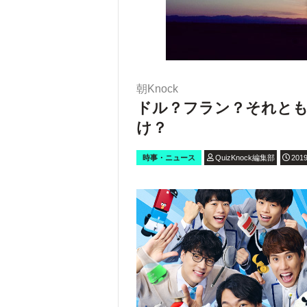
朝Knock
ドル？フラン？それと
け？
時事・ニュース
QuizKnock編集部
2019