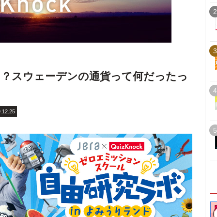
2
3
も？スウェーデンの通貨って何だったっ
4
.12.25
5