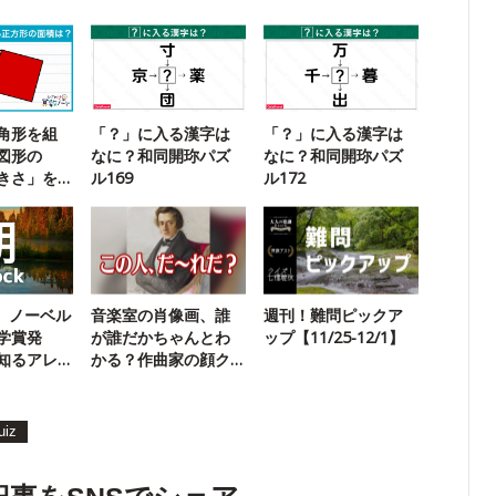
角形を組
「？」に入る漢字は
「？」に入る漢字は
図形の
なに？和同開珎パズ
なに？和同開珎パズ
きさ」を
ル169
ル172
に挑戦！
k】ノーベル
音楽室の肖像画、誰
週刊！難問ピックア
学賞発
が誰だかちゃんとわ
ップ【11/25-12/1】
知るアレ
かる？作曲家の顔ク
す
イズ
uiz