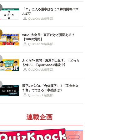
「？」に入る漢字はなに？和同開珎パズ
ル177
QuizKnock編集部
WHAT大会長・東言だけど質問ある？
【100の質問】
QuizKnock編集部
ふくらP×東問「海派？山派？」「どっち
も怖い」【QuizKnock雑談中】
QuizKnock編集部
漢字のパズル「合体漢字」！「又火土火
忄言」でできる二字熟語は？
QuizKnock編集部
連載企画