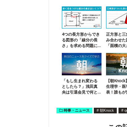
4つの長方形からでき
正方形と三
る図形の「線分の長
み合わせた
さ」を求める問題に
「面積の大
チャレンジ！
求める問題
「もし生まれ変わる
【朝Knoc
としたら？」浅田真
生理学・医
央は引退会見で何と
表！誰もが
答えた？
の研究者で
時事・ニュース
#
朝Knock
#
q