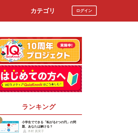
カテゴリ
ログイン
社会
スポーツ
時事ニュース
特集
ランキング
小学生でできる「転がる2つの円」の問
題、あなたは解ける？
木村 真実子