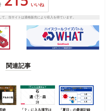
215
計
いいね
トとして、当サイトは適格販売により収入を得ています。
関連記事
即終
「？」に入る漢字は
「夏日」の最速記録