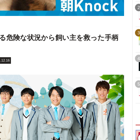
2
3
る危険な状況から飼い主を救った手柄
4
.12.16
5