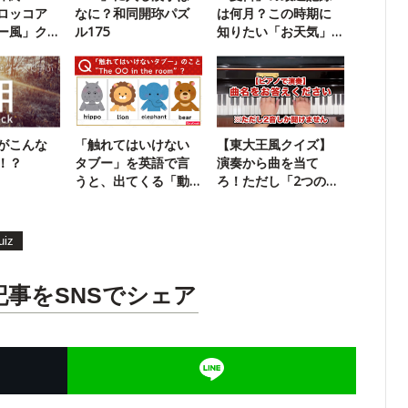
ロッコア
なに？和同開珎パズ
は何月？この時期に
ー風」ク
ル175
知りたい「お天気」
クイズ
がこんな
「触れてはいけない
【東大王風クイズ】
！？
タブー」を英語で言
演奏から曲を当て
うと、出てくる「動
ろ！ただし「2つの
物」は？
音」しか弾きません
uiz
記事をSNSでシェア