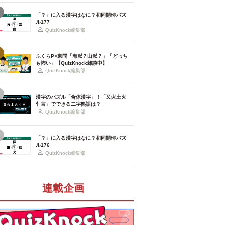
「？」に入る漢字はなに？和同開珎パズ
ル177
QuizKnock編集部
ふくらP×東問「海派？山派？」「どっち
も怖い」【QuizKnock雑談中】
QuizKnock編集部
漢字のパズル「合体漢字」！「又火土火
忄言」でできる二字熟語は？
QuizKnock編集部
「？」に入る漢字はなに？和同開珎パズ
ル176
QuizKnock編集部
連載企画