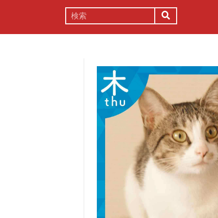
謎解き
コラム
常識
理系