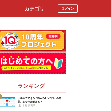
カテゴリ
ログイン
社会
スポーツ
時事ニュース
特集
ランキング
小学生でできる「転がる2つの円」の問
題、あなたは解ける？
木村 真実子