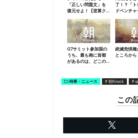
「正しい問題文」を
了！？「ト
復元せよ！【逆算ク
ドベンチャ
イズ2】
イズに挑戦
G7サミット参加国の
絶滅危惧種
うち、最も南に首都
ところから
があるのは、どこの
国？
時事・ニュース
#
朝Knock
#
q
この