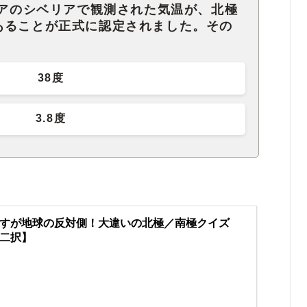
シアのシベリアで観測された気温が、北極
あることが正式に認定されました。その
38度
3.8度
すが地球の反対側！大違いの北極／南極クイズ
二択】