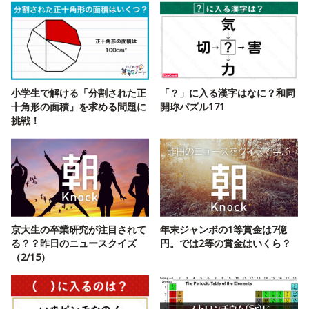
小学生で解ける「分割された正
「？」に入る漢字はなに？和同
十角形の面積」を求める問題に
開珎パズル171
挑戦！
京大生の卒業研究が注目されて
年末ジャンボの1等賞金は7億
る？？昨日のニュースクイズ
円。では2等の賞金はいくら？
（2/15）