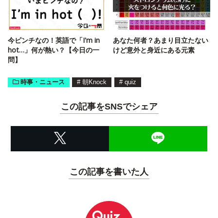
今ピンチなの！英語で「I'm in
あなた何者？あまり目立たない
hot…」何が熱い？【今日の一
けど意外と身近にある元素
問】
時事・ニュース
#
朝Knock
#
quiz
この記事をSNSでシェア
この記事を書いた人