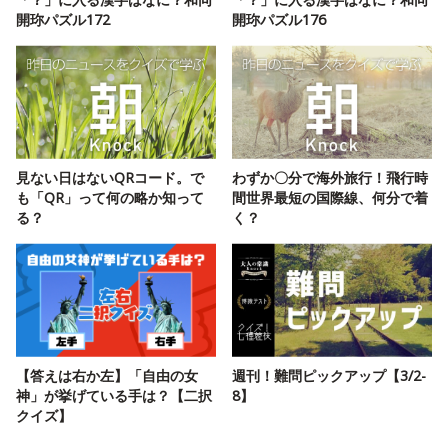
開珎パズル172
開珎パズル176
見ない日はないQRコード。で
わずか〇分で海外旅行！飛行時
も「QR」って何の略か知って
間世界最短の国際線、何分で着
る？
く？
【答えは右か左】「自由の女
週刊！難問ピックアップ【3/2-
神」が挙げている手は？【二択
8】
クイズ】