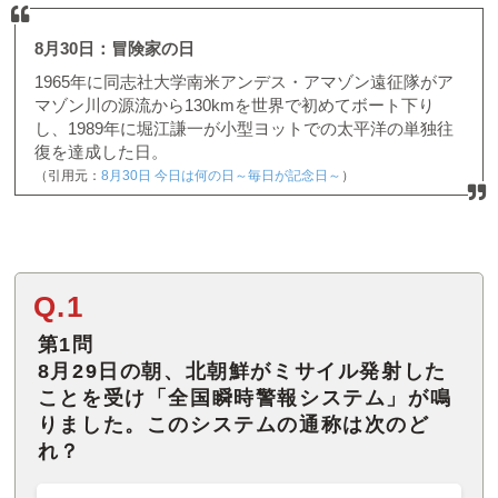
8月30日：冒険家の日
1965年に同志社大学南米アンデス・アマゾン遠征隊がア
マゾン川の源流から130kmを世界で初めてボート下り
し、1989年に堀江謙一が小型ヨットでの太平洋の単独往
復を達成した日。
（引用元：
8月30日 今日は何の日～毎日が記念日～
）
Q.1
第1問
8月29日の朝、北朝鮮がミサイル発射した
ことを受け「全国瞬時警報システム」が鳴
りました。このシステムの通称は次のど
れ？