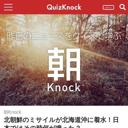
ログイン
朝Knock
北朝鮮のミサイルが北海道沖に着水！日