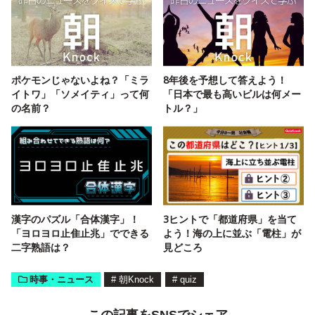
ポケモンじゃないよね？「ミラ
8年後を予想して答えよう！
イトワ」「ソメイティ」って何
「日本で最も高いビルは何メー
の名前？
トル？」
漢字のパズル「合体漢字」！
3ヒントで「都道府県」を当て
「ヨロヨロ止隹止兆」でできる
よう！海の上に並ぶ「電柱」が
二字熟語は？
見どころ
時事・ニュース
#
朝Knock
#
quiz
この記事をSNSでシェア