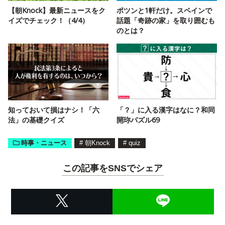
【朝Knock】最新ニュースをク
ポツンと1軒だけ。スペインで
イズでチェック！（4/4）
話題「奇跡の家」を取り囲むも
のとは？
知っておいて損はナシ！「六
「？」に入る漢字はなに？和同
法」の基礎クイズ
開珎パズル69
時事・ニュース
#
朝Knock
#
quiz
この記事をSNSでシェア