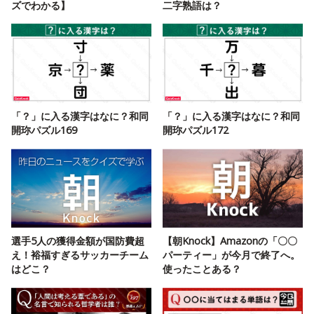
ズでわかる】
二字熟語は？
「？」に入る漢字はなに？和同
「？」に入る漢字はなに？和同
開珎パズル169
開珎パズル172
選手5人の獲得金額が国防費超
【朝Knock】Amazonの「〇〇
え！裕福すぎるサッカーチーム
パーティー」が今月で終了へ。
はどこ？
使ったことある？