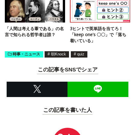
「人間は考える葦である」の名
3ヒントで英単語を当てろ！
言で知られる哲学者は誰？
「keep one's 〇〇」で「落ち
着いている」
時事・ニュース
#
朝Knock
#
quiz
この記事をSNSでシェア
この記事を書いた人