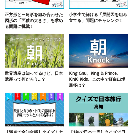
正方形と三角形を組み合わせた
小学生で解ける「展開図を組み
図形の「面積の大きさ」を求め
立てる」問題にチャレンジ！
る問題に挑戦！
世界遺産は知ってるけど、日本
King Gnu、King & Prince、
遺産って何だろう…？
KinKi Kids。この中で紅白出場
最多は？
【満点で全知全能】クイズ！七
【1年で日本一周】クイズで日