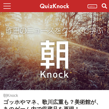
ログイン
朝Knock
ゴッホやマネ、歌川広重も？美術館が、