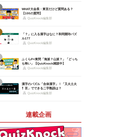
WHAT大会長・東言だけど質問ある？
【100の質問】
QuizKnock編集部
「？」に入る漢字はなに？和同開珎パズ
ル177
QuizKnock編集部
ふくらP×東問「海派？山派？」「どっち
も怖い」【QuizKnock雑談中】
QuizKnock編集部
漢字のパズル「合体漢字」！「又火土火
忄言」でできる二字熟語は？
QuizKnock編集部
連載企画