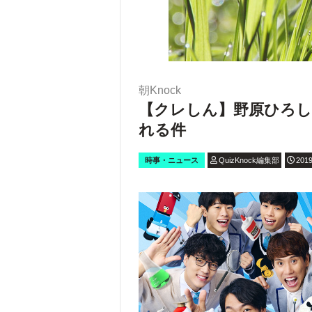
朝Knock
【クレしん】野原ひろ
れる件
時事・ニュース
QuizKnock編集部
2019