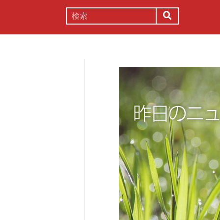
謎解き
コラム
常識
理系