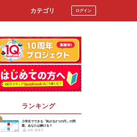
カテゴリ
ログイン
社会
スポーツ
時事ニュース
特集
ランキング
小学生でできる「転がる2つの円」の問
題、あなたは解ける？
木村 真実子