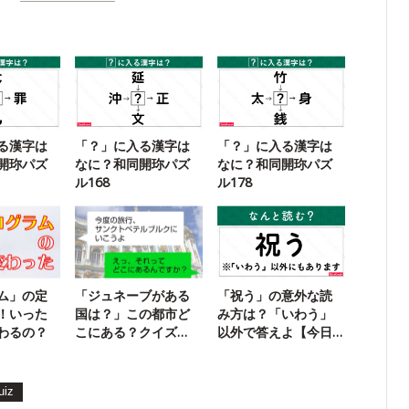
る漢字は
「？」に入る漢字は
「？」に入る漢字は
開珎パズ
なに？和同開珎パズ
なに？和同開珎パズ
ル168
ル178
ム」の定
「ジュネーブがある
「祝う」の意外な読
！いった
国は？」この都市ど
み方は？「いわう」
わるの？
こにある？クイズ
以外で答えよ【今日
【世界地理】
の一問】
uiz