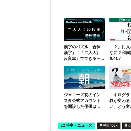
漢字のパズル「合体
「？」に入
漢字」！「二人人氵
なに？和同
反良聿」でできる三
ル167
字熟語は？
ジャニーズ初のイン
「キログラ
スタ公式アカウント
義が変わる
を開設した俳優は
い、どう変
誰？
時事・ニュース
#
朝Knock
#
q