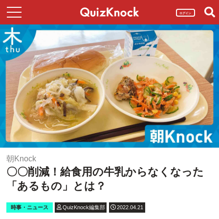
ログイン
朝Knock
〇〇削減！給食用の牛乳からなくなった
「あるもの」とは？
時事・ニュース
QuizKnock編集部
2022.04.21