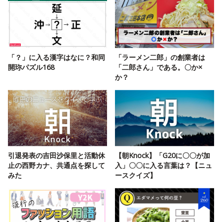
「？」に入る漢字はなに？和同
「ラーメン二郎」の創業者は
開珎パズル168
「二郎さん」である。〇か×
か？
引退発表の吉田沙保里と活動休
【朝Knock】「G20に〇〇が加
止の西野カナ、共通点を探して
入」〇〇に入る言葉は？【ニュ
みた
ースクイズ】