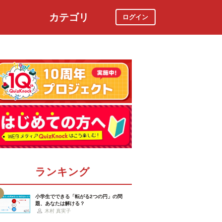
カテゴリ
ログイン
社会
スポーツ
時事ニュース
特集
ランキング
小学生でできる「転がる2つの円」の問
題、あなたは解ける？
木村 真実子