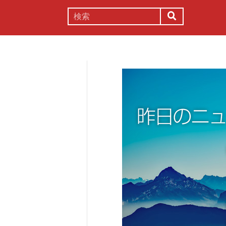
謎解き
コラム
常識
理系