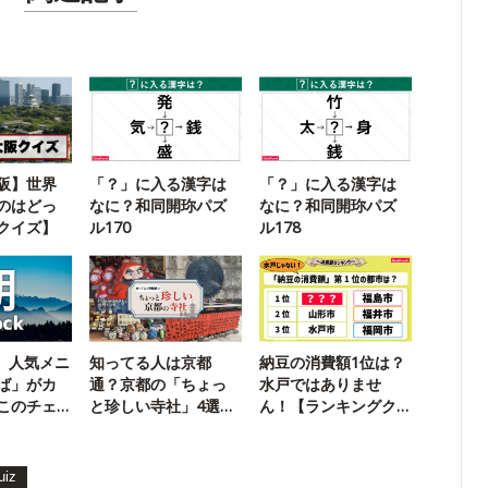
大阪】世界
「？」に入る漢字は
「？」に入る漢字は
のはどっ
なに？和同開珎パズ
なに？和同開珎パズ
クイズ】
ル170
ル178
k】人気メニ
知ってる人は京都
納豆の消費額1位は？
ば」がカ
通？京都の「ちょっ
水戸ではありませ
このチェ
と珍しい寺社」4選
ん！【ランキングク
【芸能神社】
イズ】
uiz