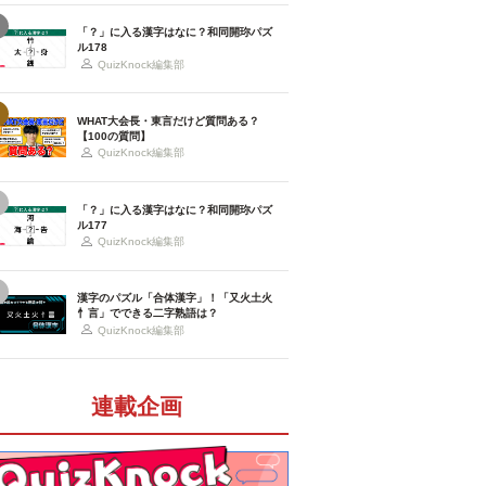
「？」に入る漢字はなに？和同開珎パズ
ル178
QuizKnock編集部
WHAT大会長・東言だけど質問ある？
【100の質問】
QuizKnock編集部
「？」に入る漢字はなに？和同開珎パズ
ル177
QuizKnock編集部
漢字のパズル「合体漢字」！「又火土火
忄言」でできる二字熟語は？
QuizKnock編集部
連載企画