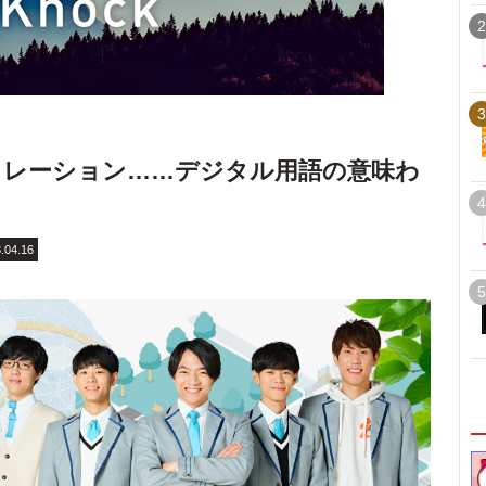
2
3
ュレーション……デジタル用語の意味わ
4
.04.16
5