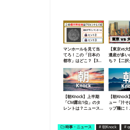
マンホールを見て当
【東京vs
てろ！この「日本の
遺産が多い
都市」はどこ？【3ヒ
ち？【二択
ントクイズ】
【朝Knock】上半期
【朝Knoc
「CM露出1位」のタ
ュー「汁そ
レントは？ニュース
ップ麺に！
クイズ3問
ーン店は？
時事・ニュース
#
朝Knock
#
q