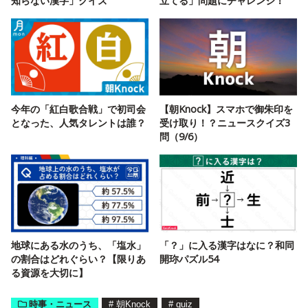
知らない漢字」クイズ
立てる」問題にチャレンジ！
今年の「紅白歌合戦」で初司会
【朝Knock】スマホで御朱印を
となった、人気タレントは誰？
受け取り！？ニュースクイズ3
問（9/6）
地球にある水のうち、「塩水」
「？」に入る漢字はなに？和同
の割合はどれぐらい？【限りあ
開珎パズル54
る資源を大切に】
時事・ニュース
#
朝Knock
#
quiz