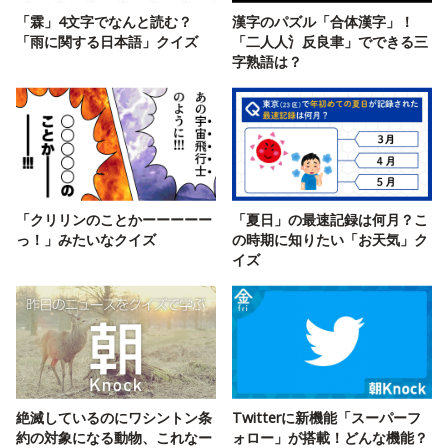
「霖」4文字でなんと読む？
漢字のパズル「合体漢字」！
「雨に関する日本語」クイズ
「二人人氵反良聿」でできる三
字熟語は？
「クリリンのことかーーーーー
「夏日」の最速記録は何月？こ
っ！」みたいなクイズ
の時期に知りたい「お天気」ク
イズ
絶滅しているのにワシントン条
Twitterに新機能「スーパーフ
約の対象になる動物、これなー
ォロー」が搭載！どんな機能？