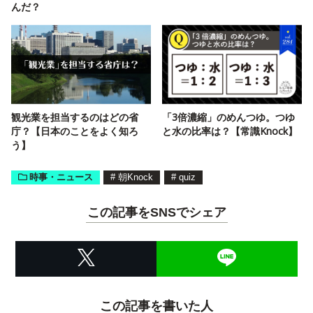
んだ？
観光業を担当するのはどの省
「3倍濃縮」のめんつゆ。つゆ
庁？【日本のことをよく知ろ
と水の比率は？【常識Knock】
う】
時事・ニュース
#
朝Knock
#
quiz
この記事をSNSでシェア
この記事を書いた人