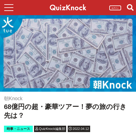
ログイン
朝Knock
68億円の超・豪華ツアー！夢の旅の行き
先は？
時事・ニュース
QuizKnock編集部
2022.04.12