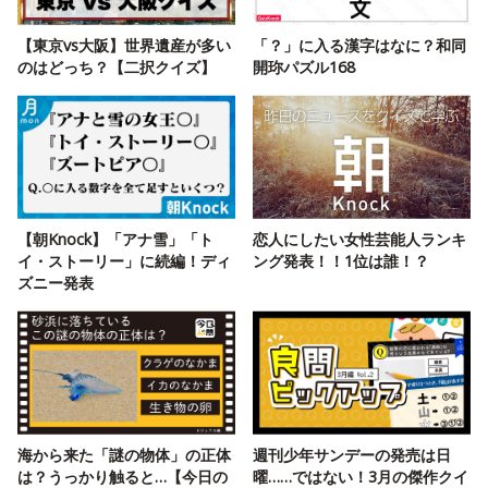
【東京vs大阪】世界遺産が多い
「？」に入る漢字はなに？和同
のはどっち？【二択クイズ】
開珎パズル168
【朝Knock】「アナ雪」「ト
恋人にしたい女性芸能人ランキ
イ・ストーリー」に続編！ディ
ング発表！！1位は誰！？
ズニー発表
海から来た「謎の物体」の正体
週刊少年サンデーの発売は日
は？うっかり触ると…【今日の
曜……ではない！3月の傑作クイ