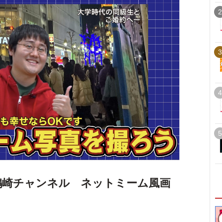
2
3
4
5
鶴崎チャンネル ネットミーム風画