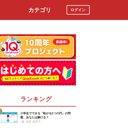
カテゴリ
ログイン
社会
スポーツ
時事ニュース
特集
ランキング
小学生でできる「転がる2つの円」の問
題、あなたは解ける？
木村 真実子