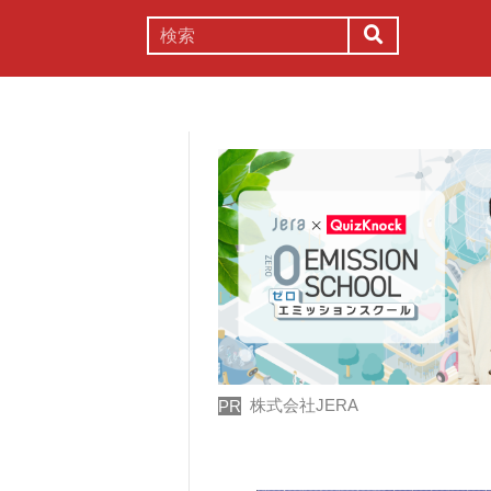
謎解き
コラム
常識
理系
株式会社JERA
PR