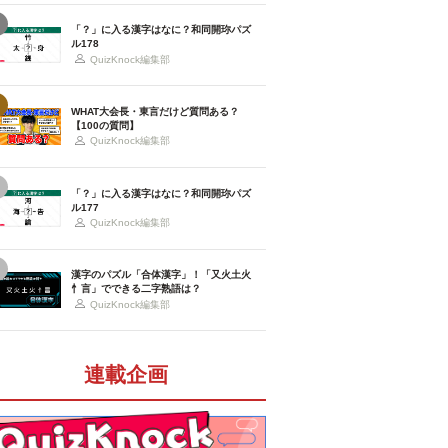
「？」に入る漢字はなに？和同開珎パズ
ル178
QuizKnock編集部
WHAT大会長・東言だけど質問ある？
【100の質問】
QuizKnock編集部
「？」に入る漢字はなに？和同開珎パズ
ル177
QuizKnock編集部
漢字のパズル「合体漢字」！「又火土火
忄言」でできる二字熟語は？
QuizKnock編集部
連載企画