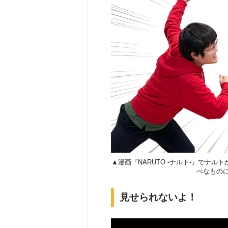
▲漫画『NARUTO -ナルト-』でナ
べなもの
見せられないよ！