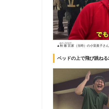
あきしののみや
▲
秋篠宮
家（当時）の小室眞子さん
ベッドの上で飛び跳ねる