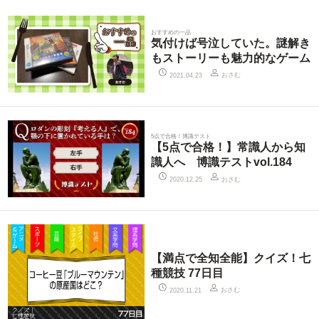
おすすめの一品
気付けば号泣していた。謎解き
もストーリーも魅力的なゲーム
おさむ
2021.04.23
5点で合格！博識テスト
【5点で合格！】常識人から知
識人へ 博識テストvol.184
おさむ
2020.12.25
【満点で全知全能】クイズ！七
種競技 77日目
おさむ
2020.11.21