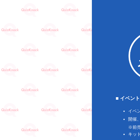
■ イベン
イベ
開催
※前
キッ