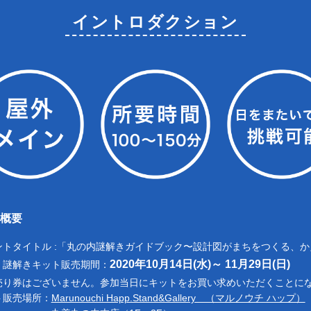
イントロダクション
ト概要
ントタイトル :「丸の内謎解きガイドブック〜設計図がまちをつくる、か
2020年10月14日(水)～ 11月29日(日)
、謎解きキット販売期間：
売り券はございません。参加当日にキットをお買い求めいただくことに
ト販売場所：
Marunouchi Happ.Stand&Gallery （マルノウチ ハップ）