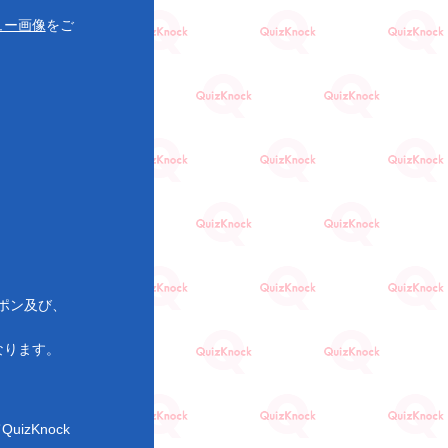
ュー画像
をご
ポン及び、
なります。
izKnock