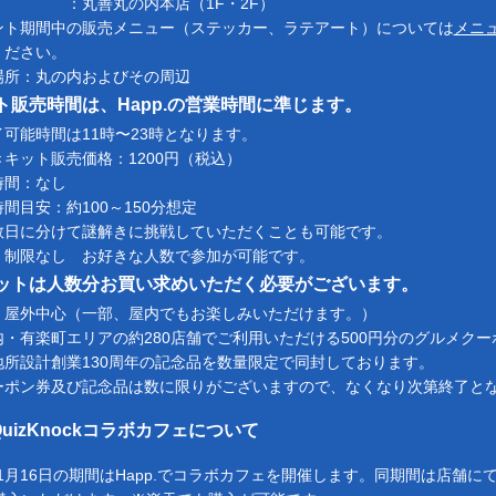
善丸の内本店（1F・2F）
ント期間中の販売メニュー（ステッカー、ラテアート）については
メニ
ください。
場所：丸の内およびその周辺
ト販売時間は、Happ.の営業時間に準じます。
イ可能時間は11時〜23時となります。
キット販売価格：1200円（税込）
時間：なし
間目安：約100～150分想定
数日に分けて謎解きに挑戦していただくことも可能です。
：制限なし お好きな人数で参加が可能です。
ットは人数分お買い求めいただく必要がございます。
：屋外中心（一部、屋内でもお楽しみいただけます。）
内・有楽町エリアの約280店舗でご利用いただける500円分のグルメクー
地所設計創業130周年の記念品を数量限定で同封しております。
ーポン券及び記念品は数に限りがございますので、なくなり次第終了と
.×QuizKnockコラボカフェについて
11月16日の期間はHapp.でコラボカフェを開催します。同期間は店舗にてQu