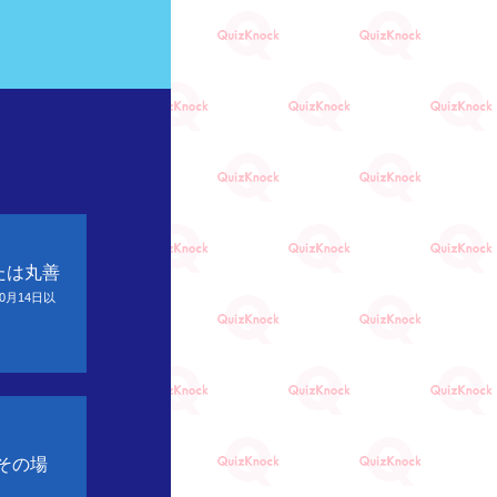
。
たは丸善
10月14日以
その場