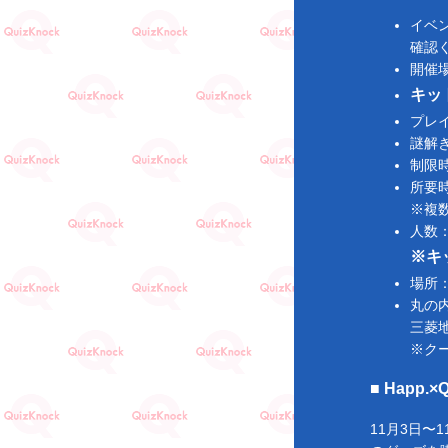
：丸
イベ
確認
開催
キッ
プレ
謎解き
制限
所要時
※複
人数
※キ
場所
丸の
三菱
※ク
■ Happ
11月3日〜