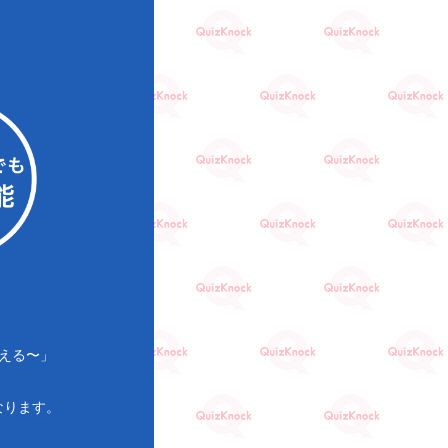
える〜」
なります。